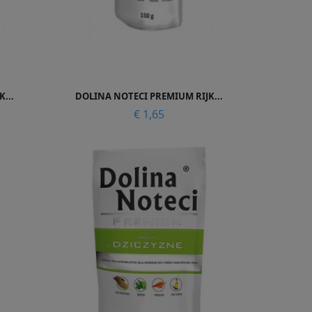

Snel bekijken
...
DOLINA NOTECI PREMIUM RIJK...
Prijs
€ 1,65