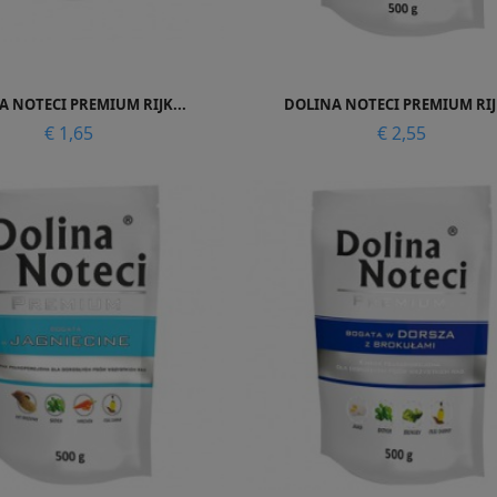


Snel bekijken
Snel bekijken
 NOTECI PREMIUM RIJK...
DOLINA NOTECI PREMIUM RIJK
Prijs
Prijs
€ 1,65
€ 2,55