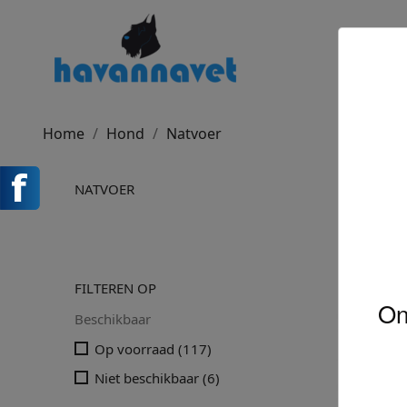
Home
Hond
Natvoer
NAT
NATVOER
Er zijn 12
FILTEREN OP
On
Beschikbaar
Op voorraad
(117)
Niet beschikbaar
(6)