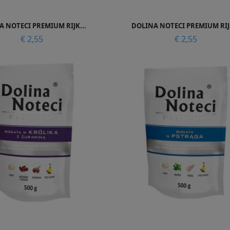


Snel bekijken
Snel bekijken
 NOTECI PREMIUM RIJK...
DOLINA NOTECI PREMIUM RIJK
Prijs
Prijs
€ 2,55
€ 2,55
Snel bekijken
Snel bekijken