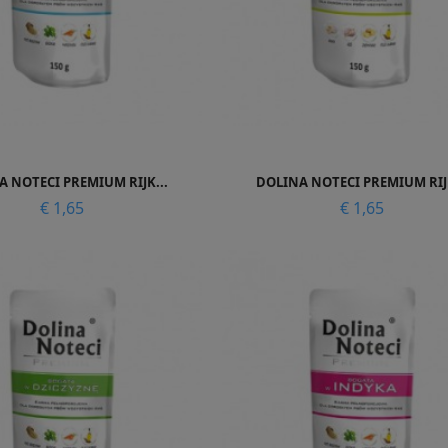


Snel bekijken
Snel bekijken
 NOTECI PREMIUM RIJK...
DOLINA NOTECI PREMIUM RIJK
Prijs
Prijs
€ 1,65
€ 1,65