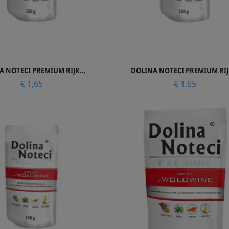


Snel bekijken
Snel bekijken
 NOTECI PREMIUM RIJK...
DOLINA NOTECI PREMIUM RIJK
Prijs
Prijs
€ 1,65
€ 1,65