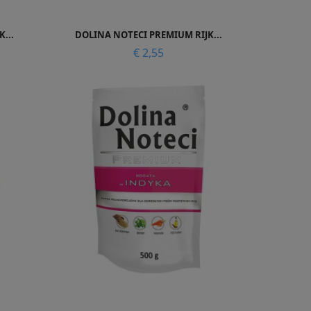

Snel bekijken
...
DOLINA NOTECI PREMIUM RIJK...
Prijs
€ 2,55
Snel bekijken