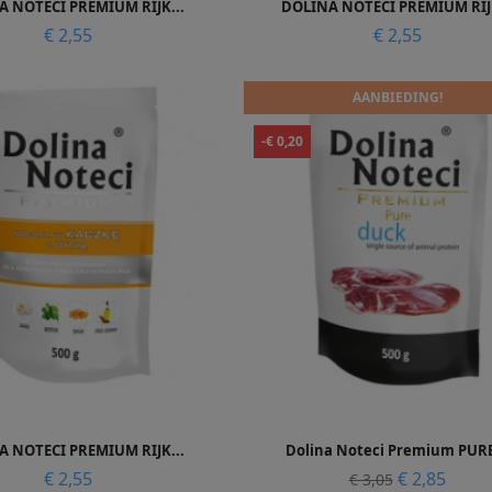


 NOTECI PREMIUM RIJK...
DOLINA NOTECI PREMIUM RIJK
Prijs
Prijs
€ 2,55
€ 2,55
AANBIEDING!
-€ 0,20


Snel bekijken
Snel bekijken
 NOTECI PREMIUM RIJK...
Dolina Noteci Premium PURE
Prijs
Normale
Prijs
€ 2,55
€ 2,85
€ 3,05