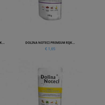

Snel bekijken
...
DOLINA NOTECI PREMIUM RIJK...
Prijs
€ 1,65