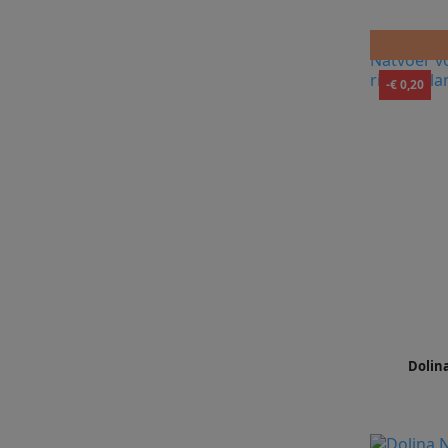
-€ 0,20
Dolin