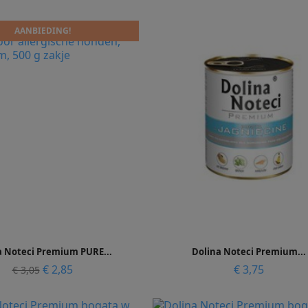
prijs
AANBIEDING!


Snel bekijken
Snel bekijken
a Noteci Premium PURE...
Dolina Noteci Premium...
Normale
Prijs
Prijs
€ 2,85
€ 3,75
€ 3,05
prijs