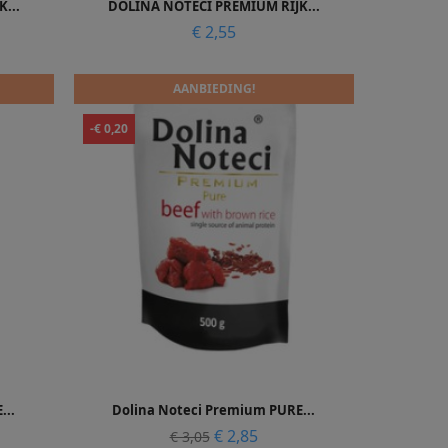

...
DOLINA NOTECI PREMIUM RIJK...
Prijs
€ 2,55
AANBIEDING!
-€ 0,20

Snel bekijken
...
Dolina Noteci Premium PURE...
Normale
Prijs
€ 2,85
€ 3,05