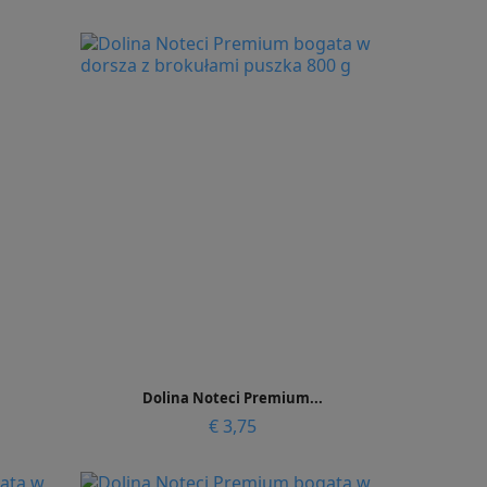
prijs

Snel bekijken
Dolina Noteci Premium...
Prijs
€ 3,75