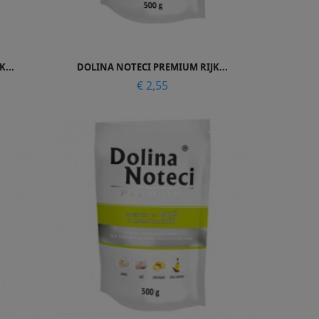

Snel bekijken
...
DOLINA NOTECI PREMIUM RIJK...
Prijs
€ 2,55