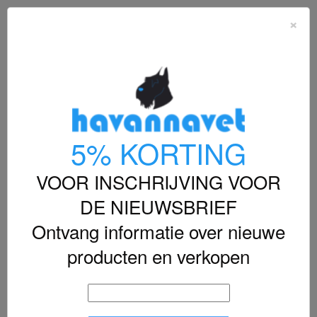
shopping_cart


×

SUPPLEMENTEN
5% KORTING

Relevantie
FILTER
VOOR INSCHRIJVING VOOR
Item 1-8 van 8 in totaal item(s)
DE NIEUWSBRIEF
Ontvang informatie over nieuwe
producten en verkopen