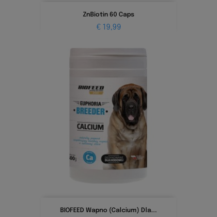
ZnBiotin 60 Caps
Prijs
€ 19,99
BIOFEED Wapno (Calcium) Dla...