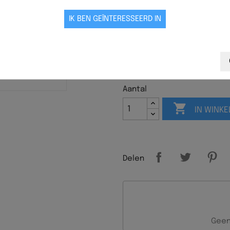
voedingsbehoeften van all
voedingsrichtlijnen. De for
orgaanvlees. Dit garandeer
hoogwaardige eiwitten binne
en vetzuren, zowel verzadi
vitaminen en mineralen. De
koolhydraten voor een goed
Aantal

IN WINK
Delen
Geen