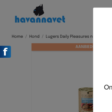
Home
Hond
Lugers Daily Pleasures natvoer v
AANBIEDING!
On