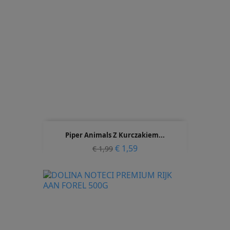
Piper Animals Z Kurczakiem...
Normale
Prijs
€ 1,59
€ 1,99
prijs