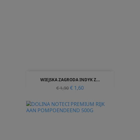
WIEJSKA ZAGRODA INDYK Z...
Normale
Prijs
€ 1,60
€ 1,90
prijs