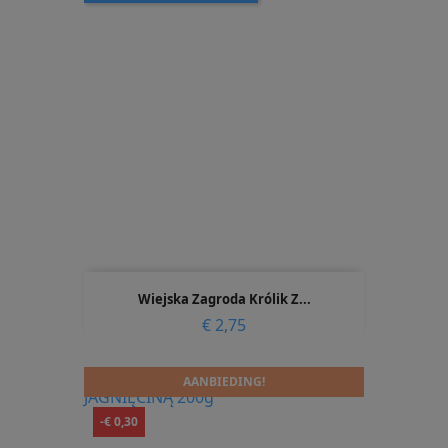
Wiejska Zagroda Królik Z...
Prijs
€ 2,75
AANBIEDING!
-€ 0,30