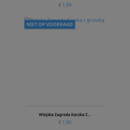
Prijs
€ 1,99
NIET OP VOORRAAD
Wiejska Zagroda Kaczka Z...
Prijs
€ 1,90