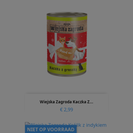
Wiejska Zagroda Kaczka Z...
Prijs
€ 2,99
NIET OP VOORRAAD