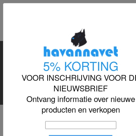
shoppi



Veterinaire Ondersteuning
5% KORTING
Kwaliteit En Veterinaire Kennis
Een Bewuste Keuze Voor Verantwoordelijke Eigenaren.
VOOR INSCHRIJVING VOOR D
SPRAWDŹ
NIEUWSBRIEF
Ontvang informatie over nieuwe
producten en verkopen
BEST VERKOCHTE PRODUCTEN
Verkopen, van hoog naar laag
