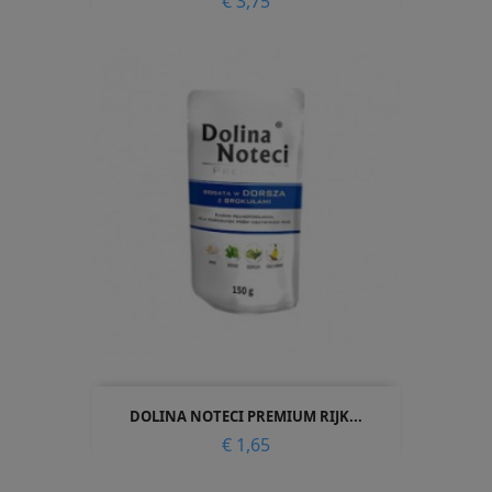
Prijs
€ 3,75
DOLINA NOTECI PREMIUM RIJK...
Prijs
€ 1,65