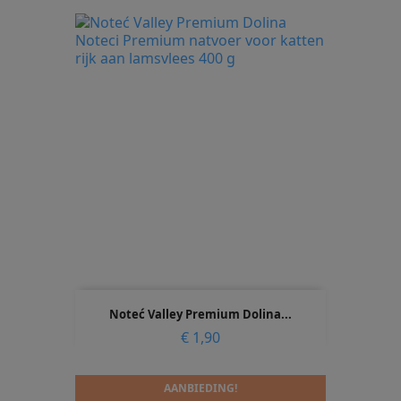
Noteć Valley Premium Dolina...
Prijs
€ 1,90
AANBIEDING!