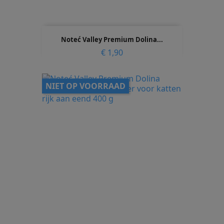
Noteć Valley Premium Dolina...
Prijs
€ 1,90
NIET OP VOORRAAD