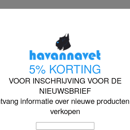
s
NEDERLANDS

HOME
HOND
KAT
ęś z ziemniakami puszka 800 g
DOLINA NOTECI PRE
PUSZKA 800 G
5% KORTING
€ 3,75
VOOR INSCHRIJVING VOOR DE
Inclusief belasting
NIEUWSBRIEF
Aantal
tvang informatie over nieuwe producten

verkopen
IN WINK