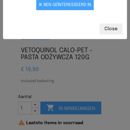
Close
VETOQUINOL CALO-PET -
PASTA ODŻYWCZA 120G
€ 19,90
Inclusief belasting
Aantal

IN WINKELWAGEN

Laatste items in voorraad