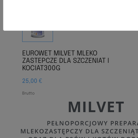
EUROWET MILVET MLEKO
ZASTEPCZE DLA SZCZENIAT I
KOCIAT300G
25,00 €
Brutto
MILVET
PEŁNOPORCJOWY PREPAR
MLEKOZASTĘPCZY DLA SZCZENIĄT