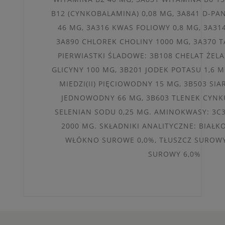
B12 (CYNKOBALAMINA) 0,08 MG, 3A841 D-P
46 MG, 3A316 KWAS FOLIOWY 0,8 MG, 3A31
3A890 CHLOREK CHOLINY 1000 MG, 3A370 
PIERWIASTKI ŚLADOWE: 3B108 CHELAT ŻE
GLICYNY 100 MG, 3B201 JODEK POTASU 1,6 M
MIEDZI(II) PIĘCIOWODNY 15 MG, 3B503 S
JEDNOWODNY 66 MG, 3B603 TLENEK CYNKU
SELENIAN SODU 0,25 MG. AMINOKWASY: 3C
2000 MG. SKŁADNIKI ANALITYCZNE: BIAŁK
WŁÓKNO SUROWE 0,0%, TŁUSZCZ SUROWY 
SUROWY 6,0%