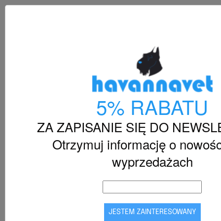
shopping_cart



5% RABATU
ZA ZAPISANIE SIĘ DO NEWS
Otrzymuj informację o nowośc
wyprzedażach