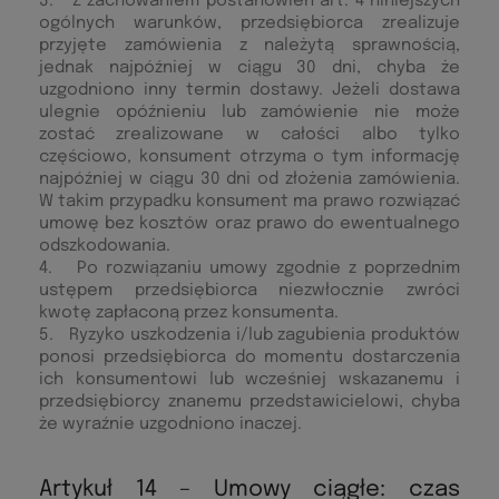
3. Z zachowaniem postanowień art. 4 niniejszych
ogólnych warunków, przedsiębiorca zrealizuje
przyjęte zamówienia z należytą sprawnością,
jednak najpóźniej w ciągu 30 dni, chyba że
uzgodniono inny termin dostawy. Jeżeli dostawa
ulegnie opóźnieniu lub zamówienie nie może
zostać zrealizowane w całości albo tylko
częściowo, konsument otrzyma o tym informację
najpóźniej w ciągu 30 dni od złożenia zamówienia.
W takim przypadku konsument ma prawo rozwiązać
umowę bez kosztów oraz prawo do ewentualnego
odszkodowania.
4. Po rozwiązaniu umowy zgodnie z poprzednim
ustępem przedsiębiorca niezwłocznie zwróci
kwotę zapłaconą przez konsumenta.
5. Ryzyko uszkodzenia i/lub zagubienia produktów
ponosi przedsiębiorca do momentu dostarczenia
ich konsumentowi lub wcześniej wskazanemu i
przedsiębiorcy znanemu przedstawicielowi, chyba
że wyraźnie uzgodniono inaczej.
Artykuł 14 – Umowy ciągłe: czas