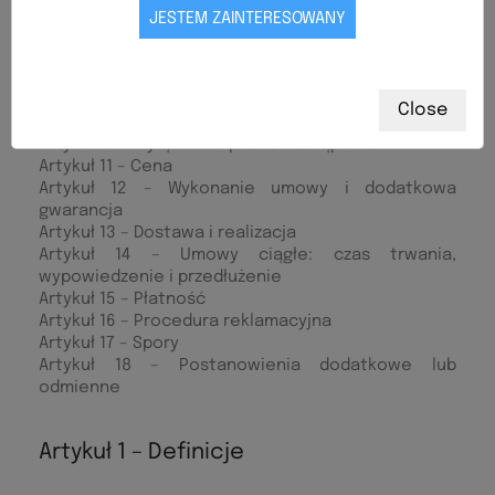
Artykuł 7 – Obowiązki konsumenta w czasie okresu
do namysłu
Artykuł 8 – Wykonanie prawa odstąpienia przez
konsumenta i koszty z tym związane
Artykuł 9 – Obowiązki przedsiębiorcy w razie
Close
odstąpienia
Artykuł 10 – Wyłączenie prawa odstąpienia
Artykuł 11 – Cena
Artykuł 12 – Wykonanie umowy i dodatkowa
gwarancja
Artykuł 13 – Dostawa i realizacja
Artykuł 14 – Umowy ciągłe: czas trwania,
wypowiedzenie i przedłużenie
Artykuł 15 – Płatność
Artykuł 16 – Procedura reklamacyjna
Artykuł 17 – Spory
Artykuł 18 – Postanowienia dodatkowe lub
odmienne
Artykuł 1 – Definicje