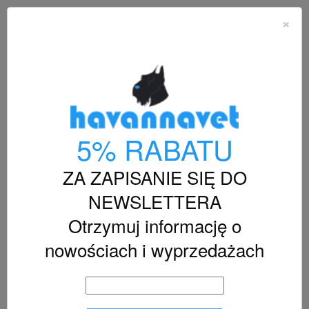
shopping_cart


×

reglement
5% RABATU
Ogólne Warunki
ZA ZAPISANIE SIĘ DO
NEWSLETTERA
Spis treści:
Otrzymuj informację o
Artykuł 1 – Definicje
nowościach i wyprzedażach
Artykuł 2 – Tożsamość przedsiębiorcy
Artykuł 3 – Zastosowanie
Artykuł 4 – Oferta
Artykuł 5 – Umowa
Artykuł 6 – Prawo odstąpienia od umowy