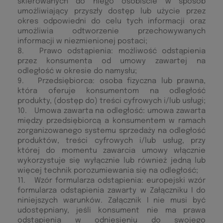
skierowanych do niego osobiście w sposób
umożliwiający przyszły dostęp lub użycie przez
okres odpowiedni do celu tych informacji oraz
umożliwia odtworzenie przechowywanych
informacji w niezmienionej postaci;
8. Prawo odstąpienia: możliwość odstąpienia
przez konsumenta od umowy zawartej na
odległość w okresie do namysłu;
9. Przedsiębiorca: osoba fizyczna lub prawna,
która oferuje konsumentom na odległość
produkty, (dostęp do) treści cyfrowych i/lub usługi;
10. Umowa zawarta na odległość: umowa zawarta
między przedsiębiorcą a konsumentem w ramach
zorganizowanego systemu sprzedaży na odległość
produktów, treści cyfrowych i/lub usług, przy
której do momentu zawarcia umowy włącznie
wykorzystuje się wyłącznie lub również jedną lub
więcej technik porozumiewania się na odległość;
11. Wzór formularza odstąpienia: europejski wzór
formularza odstąpienia zawarty w Załączniku I do
niniejszych warunków. Załącznik I nie musi być
udostępniany, jeśli konsument nie ma prawa
odstąpienia w odniesieniu do swojego