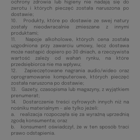
ochrony zdrowia lub higieny nie nadają się do
zwrotu i których pieczęć została naruszona po
dostawie;
10. Produkty, które po dostawie ze swej natury
zostały nieodwracalnie zmieszane z innymi
produktami;
11. Napoje alkoholowe, których cena została
uzgodniona przy zawarciu umowy, lecz dostawa
może nastąpić dopiero po 30 dniach, a rzeczywista
wartość zależy od wahań rynku, na które
przedsiębiorca nie ma wpływu;
12. Zapieczętowane nagrania audio/wideo oraz
oprogramowanie komputerowe, których pieczęć
została naruszona po dostawie;
13. Gazety, czasopisma lub magazyny, z wyjątkiem
prenumerat;
14. Dostarczenie treści cyfrowych innych niż na
nośniku materialnym – ale tylko jeżeli:
a. realizacja rozpoczęła się za wyraźną uprzednią
zgodą konsumenta; oraz
b. konsument oświadczył, że w ten sposób traci
prawo odstąpienia.