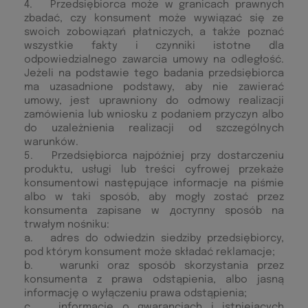
4. Przedsiębiorca może w granicach prawnych
zbadać, czy konsument może wywiązać się ze
swoich zobowiązań płatniczych, a także poznać
wszystkie fakty i czynniki istotne dla
odpowiedzialnego zawarcia umowy na odległość.
Jeżeli na podstawie tego badania przedsiębiorca
ma uzasadnione podstawy, aby nie zawierać
umowy, jest uprawniony do odmowy realizacji
zamówienia lub wniosku z podaniem przyczyn albo
do uzależnienia realizacji od szczególnych
warunków.
5. Przedsiębiorca najpóźniej przy dostarczeniu
produktu, usługi lub treści cyfrowej przekaże
konsumentowi następujące informacje na piśmie
albo w taki sposób, aby mogły zostać przez
konsumenta zapisane w доступny sposób na
trwałym nośniku:
a. adres do odwiedzin siedziby przedsiębiorcy,
pod którym konsument może składać reklamacje;
b. warunki oraz sposób skorzystania przez
konsumenta z prawa odstąpienia, albo jasną
informację o wyłączeniu prawa odstąpienia;
c. informacje o gwarancjach i istniejących