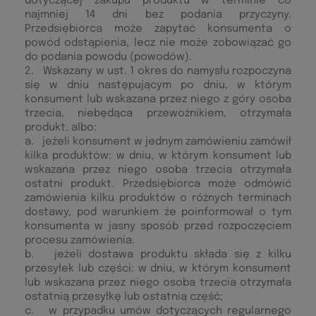
dotyczącej zakupu produktu w terminie co
najmniej 14 dni bez podania przyczyny.
Przedsiębiorca może zapytać konsumenta o
powód odstąpienia, lecz nie może zobowiązać go
do podania powodu (powodów).
2. Wskazany w ust. 1 okres do namysłu rozpoczyna
się w dniu następującym po dniu, w którym
konsument lub wskazana przez niego z góry osoba
trzecia, niebędąca przewoźnikiem, otrzymała
produkt, albo:
a. jeżeli konsument w jednym zamówieniu zamówił
kilka produktów: w dniu, w którym konsument lub
wskazana przez niego osoba trzecia otrzymała
ostatni produkt. Przedsiębiorca może odmówić
zamówienia kilku produktów o różnych terminach
dostawy, pod warunkiem że poinformował o tym
konsumenta w jasny sposób przed rozpoczęciem
procesu zamówienia.
b. jeżeli dostawa produktu składa się z kilku
przesyłek lub części: w dniu, w którym konsument
lub wskazana przez niego osoba trzecia otrzymała
ostatnią przesyłkę lub ostatnią część;
c. w przypadku umów dotyczących regularnego